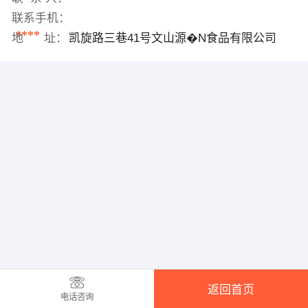
联系手机：
****
地 址：
凯旋路三巷41号文山源�N食品有限公司
返回首页
电话咨询