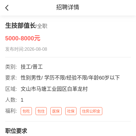
招聘详情
生技部值长
/全职
5000-8000元
发布时间:2026-08-08
类别:
技工/普工
要求:
性别男性/ 学历不限/经验不限/年龄60岁以下
区域:
文山市马塘工业园区白革龙村
人数:
1
福利:
包吃
包住
医保
社保
住房公积金
职位要求