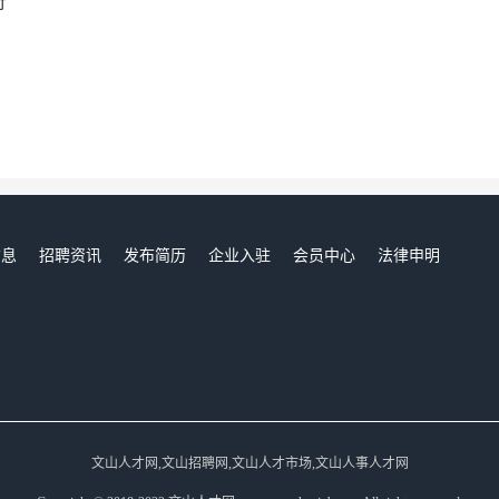
行
信息
招聘资讯
发布简历
企业入驻
会员中心
法律申明
们
文山人才网,文山招聘网,文山人才市场,文山人事人才网